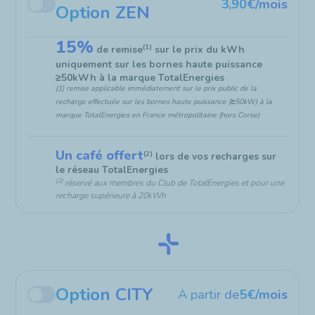
3,90€/mois
Option ZEN
15%
(1)
de remise
sur le prix du kWh
uniquement sur les bornes haute puissance
≥
50kWh à la marque TotalEnergies
(1) remise applicable immédiatement sur le prix public de la
recharge effectuée sur les bornes haute puissance (
≥
50kW) à la
marque TotalEnergies en France métropolitaine (hors Corse)
Un café offert
(2)
lors de vos recharges sur
le réseau TotalEnergies
(2)
réservé aux membres du Club de TotalEnergies et pour une
recharge supérieure à 20kWh
Option CITY
À partir de
5€/mois