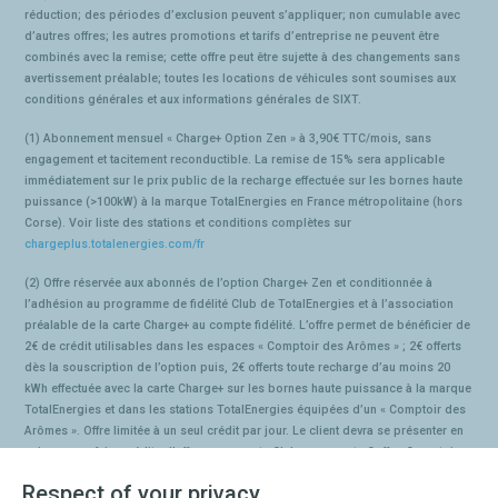
réduction; des périodes d’exclusion peuvent s’appliquer; non cumulable avec
d’autres offres; les autres promotions et tarifs d’entreprise ne peuvent être
combinés avec la remise; cette offre peut être sujette à des changements sans
avertissement préalable; toutes les locations de véhicules sont soumises aux
conditions générales et aux informations générales de SIXT.
(1) Abonnement mensuel « Charge+ Option Zen » à 3,90€ TTC/mois, sans
engagement et tacitement reconductible. La remise de 15% sera applicable
immédiatement sur le prix public de la recharge effectuée sur les bornes haute
puissance (>100kW) à la marque TotalEnergies en France métropolitaine (hors
Corse). Voir liste des stations et conditions complètes sur
chargeplus.totalenergies.com/fr
(2) Offre réservée aux abonnés de l’option Charge+ Zen et conditionnée à
l’adhésion au programme de fidélité Club de TotalEnergies et à l’association
préalable de la carte Charge+ au compte fidélité. L’offre permet de bénéficier de
2€ de crédit utilisables dans les espaces « Comptoir des Arômes » ; 2€ offerts
dès la souscription de l’option puis, 2€ offerts toute recharge d’au moins 20
kWh effectuée avec la carte Charge+ sur les bornes haute puissance à la marque
TotalEnergies et dans les stations TotalEnergies équipées d’un « Comptoir des
Arômes ». Offre limitée à un seul crédit par jour. Le client devra se présenter en
caisse pour faire créditer l’offre sur sa carte Club ou sa carte Coffee Comptoir
des Arômes. Voir conditions et liste des stations éligibles sur
Respect of your privacy
chargeplus.totalenergies.com/fr