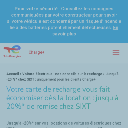
Pour votre sécurité
: Consultez les consignes
communiquées par votre constructeur pour savoir
si votre véhicule est concerné par un risque d’incendie
lié à des batteries potentiellement défectueuses.
En
savoir plus
Charge+ Voiture électrique : le guide pratique de la recharge
Charge+
Menu
›
›
Fil d'Ariane :
Accueil
Voiture électrique : nos conseils sur la recharge
Jusqu’à
-20 %* chez SIXT : uniquement pour les clients Charge+
Votre carte de recharge vous fait
économiser dès la location : jusqu'à
20%* de remise chez SIXT
Jusqu’à -20%* sur vos locations de voitures électriques chez