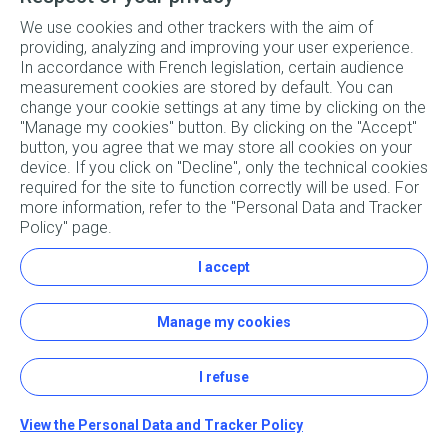
We use cookies and other trackers with the aim of
(3) Conformément au principe d’interopérabilité prévu par l’article L. 641-4-2 du
providing, analyzing and improving your user experience.
code de l’énergie. Voir les Conditions générales de vente et la liste des points
In accordance with French legislation, certain audience
de recharge accessible sur le site
https://chargeplus.totalenergies.com/fr/
measurement cookies are stored by default. You can
change your cookie settings at any time by clicking on the
"Manage my cookies" button. By clicking on the "Accept"
button, you agree that we may store all cookies on your
Rouler à l’électrique n’aura jamais été aussi simple ! Vous
device. If you click on "Decline", only the technical cookies
rêvez de parcourir les routes, mais vous cherchez des
required for the site to function correctly will be used. For
réponses à vos questions ? Vitesse de recharge, types de
more information, refer to the "Personal Data and Tracker
bornes disponibles, puissance idéale, coût pour recharger sa
Policy" page.
voiture électrique… Laissez-vous guider, Charge+ est là pour
vous accompagner !
I accept
Copyright © 2026
. Tous droits réservés.
Manage my cookies
Réalisé par
Première Place
Support client
I refuse
Mentions légales
FAQ
View the Personal Data and Tracker Policy
CGV/CGU du service Charge+