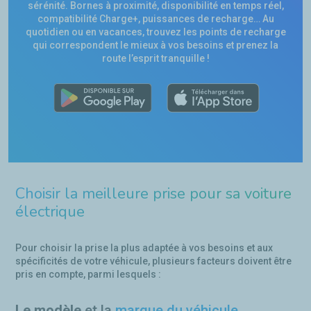
sérénité. Bornes à proximité, disponibilité en temps réel,
compatibilité Charge+, puissances de recharge… Au
quotidien ou en vacances, trouvez les points de recharge
qui correspondent le mieux à vos besoins et prenez la
route l’esprit tranquille !
Choisir la meilleure prise pour sa voiture
électrique
Pour choisir la prise la plus adaptée à vos besoins et aux
spécificités de votre véhicule, plusieurs facteurs doivent être
pris en compte, parmi lesquels :
Le modèle
et la
marque du véhicule