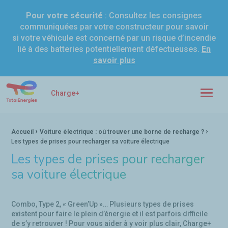
Pour votre sécurité
: Consultez les consignes
communiquées par votre constructeur pour savoir
si votre véhicule est concerné par un risque d’incendie
lié à des batteries potentiellement défectueuses.
En
savoir plus
Charge+ Voiture électrique : le guide pratique de la recharge
Charge+
Menu
›
›
Fil d'Ariane :
Accueil
Voiture électrique : où trouver une borne de recharge ?
Les types de prises pour recharger sa voiture électrique
Les types de prises pour recharger
sa voiture électrique
Combo, Type 2, « Green’Up »… Plusieurs types de prises
existent pour faire le plein d’énergie et il est parfois difficile
de s’y retrouver ! Pour vous aider à y voir plus clair, Charge+