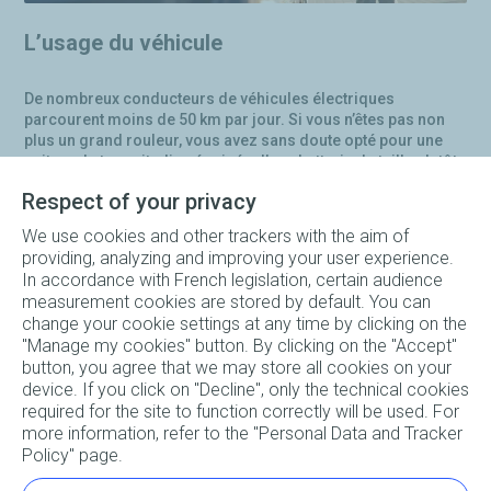
L’usage du véhicule
De nombreux conducteurs de véhicules électriques
parcourent moins de 50 km par jour. Si vous n’êtes pas non
plus un grand rouleur, vous avez sans doute opté pour une
voiture de type citadine équipée d’une batterie de taille plutôt
réduite. Dans ce cas, les modes de recharge les plus lents
Respect of your privacy
conviennent et la prise standard de Type 2 vous permettra
d’utiliser n’importe quelle borne publique ou TotalEnergies à
We use cookies and other trackers with the aim of
domicile. Si vous n’utilisez votre voiture électrique que très
providing, analyzing and improving your user experience.
ponctuellement, une prise renforcée Green’Up peut même
In accordance with French legislation, certain audience
s’avérer suffisante au quotidien.
measurement cookies are stored by default. You can
change your cookie settings at any time by clicking on the
"Manage my cookies" button. By clicking on the "Accept"
button, you agree that we may store all cookies on your
Rouler à l’électrique n’aura jamais été aussi simple ! Vous
device. If you click on "Decline", only the technical cookies
rêvez de parcourir les routes, mais vous cherchez des
required for the site to function correctly will be used. For
réponses à vos questions ? Vitesse de recharge, types de
more information, refer to the "Personal Data and Tracker
bornes disponibles, puissance idéale, coût pour recharger sa
Policy" page.
voiture électrique… Laissez-vous guider, Charge+ est là pour
vous accompagner !