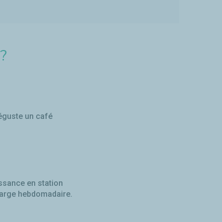
 ?
déguste un café
issance en station
charge hebdomadaire.