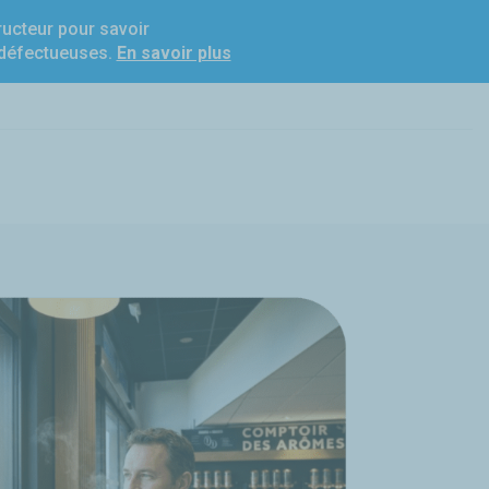
ucteur pour savoir
t défectueuses.
En savoir plus