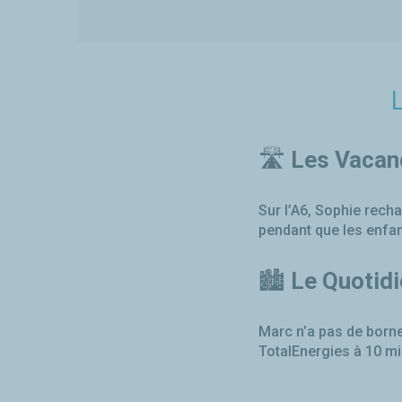
L
🛣️
Les Vacan
Sur l’A6, Sophie rech
pendant que les enfa
🏙️
Le Quotidi
Marc n’a pas de borne
TotalEnergies à 10 mi