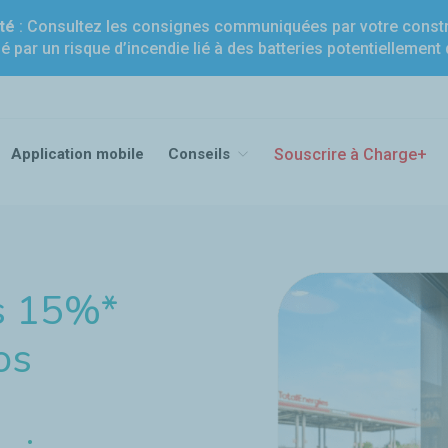
té
: Consultez les consignes communiquées par votre constr
né par un risque d’incendie lié à des batteries potentiellemen
ge
Application mobile
Conseils
Souscrire à Charge+
es 15%*
os