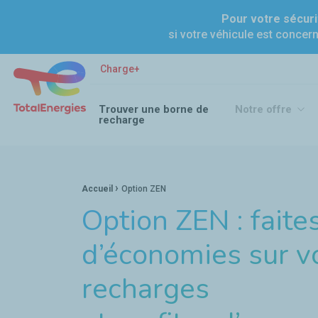
Pour votre sécuri
si votre véhicule est concer
Charge+ Voiture électrique : le guide pratique de la rechar
Charge+
Trouver une borne de
Notre offre
recharge
Fil d'Ariane :
›
Accueil
Option ZEN
Option ZEN : fait
d’économies sur v
recharges