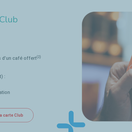
 Club
(2)
s d’un café offert
) :
ation
la carte Club