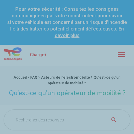
Pour votre sécurité
: Consultez les consignes
communiquées par votre constructeur pour savoir
si votre véhicule est concerné par un risque d’incendie
lié à des batteries potentiellement défectueuses.
En
savoir plus
Charge+ Voiture électrique : le guide pratique de la recharge
Charge+
Menu
›
›
›
Fil d'Ariane :
Accueil
FAQ
Acteurs de l'électromobilité
Qu’est-ce qu’un
opérateur de mobilité ?
Qu’est-ce qu’un opérateur de mobilité ?
OK