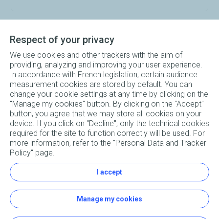
Respect of your privacy
We use cookies and other trackers with the aim of
Retour à l'accueil FAQ
providing, analyzing and improving your user experience.
In accordance with French legislation, certain audience
measurement cookies are stored by default. You can
change your cookie settings at any time by clicking on the
"Manage my cookies" button. By clicking on the "Accept"
button, you agree that we may store all cookies on your
Rouler à l’électrique n’aura jamais été aussi simple ! Vous
device. If you click on "Decline", only the technical cookies
rêvez de parcourir les routes, mais vous cherchez des
required for the site to function correctly will be used. For
réponses à vos questions ? Vitesse de recharge, types de
more information, refer to the "Personal Data and Tracker
bornes disponibles, puissance idéale, coût pour recharger sa
Policy" page.
voiture électrique… Laissez-vous guider, Charge+ est là pour
vous accompagner !
I accept
Copyright © 2026
. Tous droits réservés.
Réalisé par
Première Place
Manage my cookies