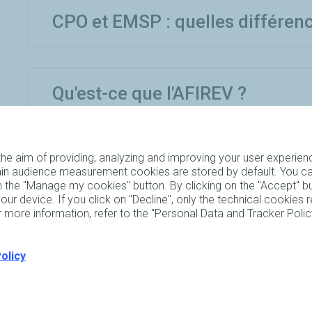
CPO et EMSP : quelles différen
Qu'est-ce que l'AFIREV ?
he aim of providing, analyzing and improving your user experienc
tain audience measurement cookies are stored by default. You c
on the "Manage my cookies" button. By clicking on the "Accept" b
ur device. If you click on "Decline", only the technical cookies r
For more information, refer to the "Personal Data and Tracker Poli
ous rêvez de parcourir les
ons ? Vitesse de recharge,
ur recharger sa voiture
 vous accompagner !
olicy
 service Charge+