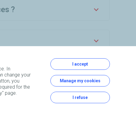
ces ?
I accept
e. In
an change your
utton, you
Manage my cookies
equired for the
Copyright © 2026
. Tous droits réservés.
cy" page.
Réalisé par
Première Place
I refuse