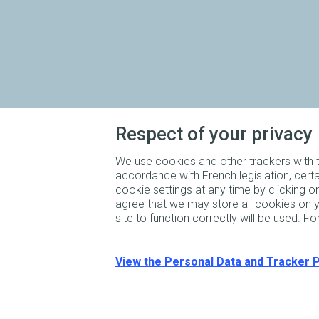
Respect of your privacy
We use cookies and other trackers with t
accordance with French legislation, cer
cookie settings at any time by clicking 
agree that we may store all cookies on yo
site to function correctly will be used. 
Rouler à l’électrique n’aura jamais été aussi simple ! V
routes, mais vous cherchez des réponses à vos questi
types de bornes disponibles, puissance idéale, coût po
électrique… Laissez-vous guider, Charge+ est là pour
View the Personal Data and Tracker P
Support client
Mentions légales
FAQ
CGV/CGU du