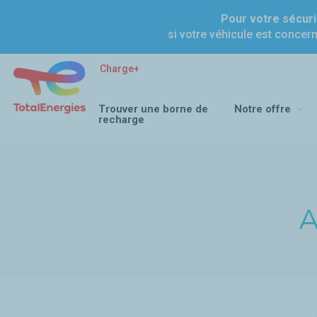
Pour votre sécuri
si votre véhicule est concer
Charge+ Voiture électrique : le guide pratique de la rechar
Charge+
Trouver une borne de
Notre offre
recharge
Fil d'Ariane :
A